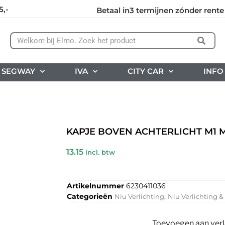
5,-
Betaal in3 termijnen zónder rente
SEGWAY
IVA
CITY CAR
INFO
KAPJE BOVEN ACHTERLICHT M1 
13.15
incl. btw
Artikelnummer
6230411036
Categorieën
,
Niu Verlichting
Niu Verlichting 
Toevoegen aan verla