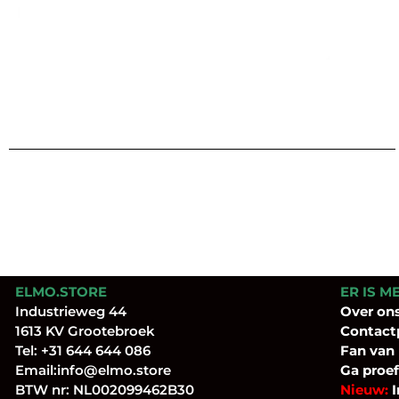
ELMO.STORE
ER IS M
Industrieweg 44
Over
on
1613 KV Grootebroek
Contact
Tel:
+31 644 644 086
Fan
van
Email:
info@elmo.store
Ga proef
BTW nr: NL002099462B30
Nieuw:
I