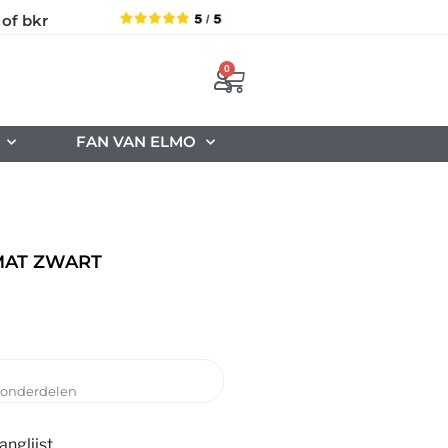
 of bkr
0
FAN VAN ELMO
MAT ZWART
& onderdelen
nglijst