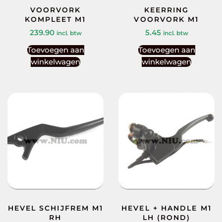
VOORVORK
KEERRING
KOMPLEET M1
VOORVORK M1
239.90
5.45
incl. btw
incl. btw
Toevoegen aan
Toevoegen aan
winkelwagen
winkelwagen
HEVEL SCHIJFREM M1
HEVEL + HANDLE M1
RH
LH (ROND)