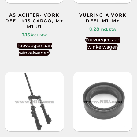
AS ACHTER- VORK
VULRING A VORK
DEEL N1S CARGO, M+
DEEL M1, M+
M1 U1
0.28
incl. btw
7.15
incl. btw
Toevoegen aan
Toevoegen aan
winkelwagen
winkelwagen