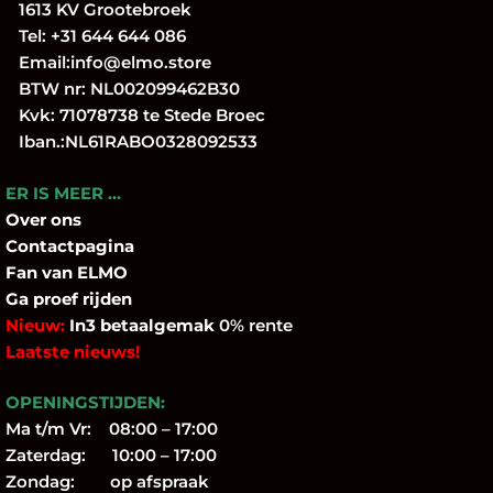
1613 KV Grootebroek
Tel:
+31 644 644 086
Email:
info@elmo.store
BTW nr: NL002099462B30
Kvk: 71078738 te Stede Broec
Iban.:NL61RABO0328092533
ER IS MEER …
Over
ons
Contactpagina
Fan
van ELMO
Ga proef rijden
Nieuw:
In3 betaalgemak
0% rente
Laatste nieuws!
OPENINGSTIJDEN:
Ma t/m Vr: 08:00 – 17:00
Zaterdag: 10:00 – 17:00
Zondag: op afspraak