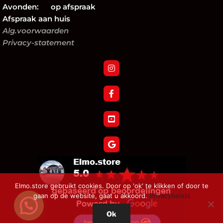
Avonden: op afspraak
Afspraak aan huis
Alg.voorwaarden
Privacy-statement
Elmo.store gebruikt cookies. Door op 'ok' te klikken of door te
gaan op de website, gaat u akkoord.
Privacybeleid
Ok
Verzoek tot herroeping bestelling