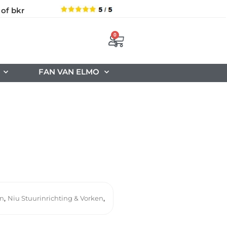
 of bkr
0
FAN VAN ELMO
,
,
en
Niu Stuurinrichting & Vorken