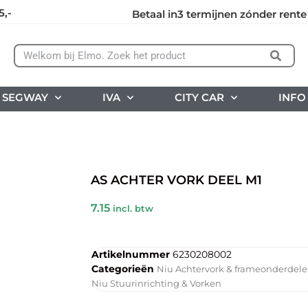
5,-
Betaal in3 termijnen zónder rente
SEGWAY
IVA
CITY CAR
INFO
AS ACHTER VORK DEEL M1
7.15
incl. btw
Artikelnummer
6230208002
Categorieën
Niu Achtervork & frameonderdel
Niu Stuurinrichting & Vorken