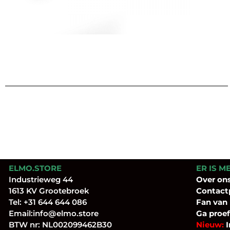
ELMO.STORE
ER IS M
Industrieweg 44
Over
on
1613 KV Grootebroek
Contact
Tel:
+31 644 644 086
Fan
van
Email:
info@elmo.store
Ga proef
BTW nr: NL002099462B30
Nieuw:
I