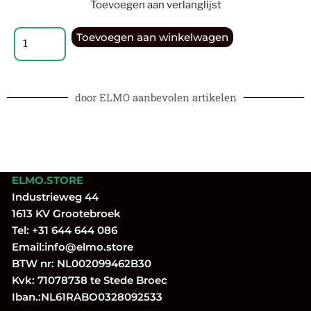
Toevoegen aan verlanglijst
Toevoegen aan winkelwagen
door ELMO aanbevolen artikelen
ELMO.STORE
Industrieweg 44
1613 KV Grootebroek
Tel:
+31 644 644 086
Email:
info@elmo.store
BTW nr: NL002099462B30
Kvk: 71078738 te Stede Broec
Iban.:NL61RABO0328092533