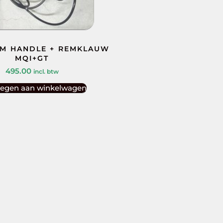
EM HANDLE + REMKLAUW
MQI+GT
495.00
incl. btw
egen aan winkelwagen