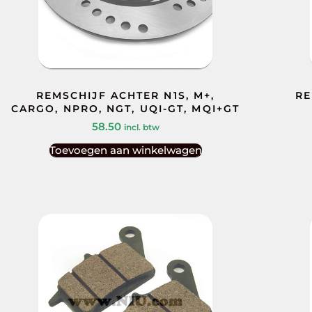
REMSCHIJF ACHTER N1S, M+,
RE
CARGO, NPRO, NGT, UQI-GT, MQI+GT
58.50
incl. btw
Toevoegen aan winkelwagen