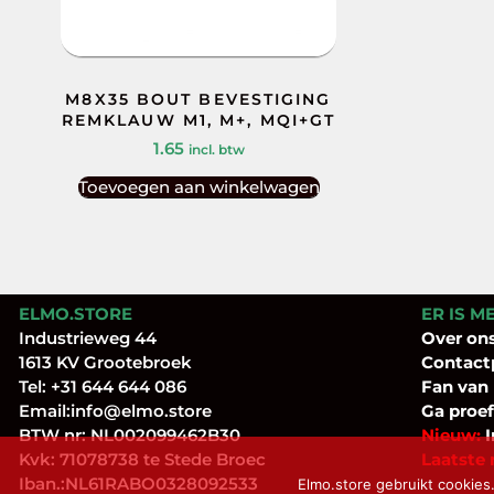
M8X35 BOUT BEVESTIGING
REMKLAUW M1, M+, MQI+GT
1.65
incl. btw
Toevoegen aan winkelwagen
ELMO.STORE
ER IS M
Industrieweg 44
Over
on
1613 KV Grootebroek
Contact
Tel:
+31 644 644 086
Fan
van
Email:
info@elmo.store
Ga proef
BTW nr: NL002099462B30
Nieuw:
I
Kvk: 71078738 te Stede Broec
Laatste 
Iban.:NL61RABO0328092533
Elmo.store gebruikt cookies.