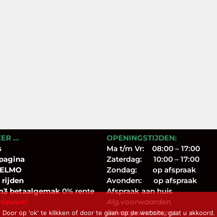
EER …
OPENINGSTIJDEN:
s
Ma t/m Vr: 08:00 – 17:00
pagina
Zaterdag: 10:00 – 17:00
 ELMO
Zondag: op afspraak
 rijden
Avonden: op afspraak
n3 betaalgemak
0% rente
Afspraak aan huis
nieuws!
Alg.voorwaarden
Privacy-statement
 Door op 'ok' te klikken of door te gaan op de website, gaat u akkoord.