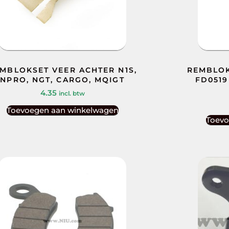
MBLOKSET VEER ACHTER N1S,
REMBLOK
NPRO, NGT, CARGO, MQIGT
FD0519
4.35
incl. btw
Toevoegen aan winkelwagen
Toevo