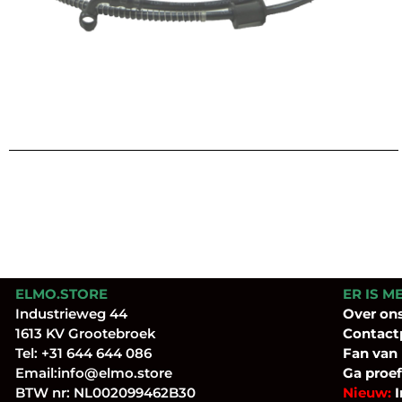
ELMO.STORE
ER IS M
Industrieweg 44
Over
on
1613 KV Grootebroek
Contact
Tel:
+31 644 644 086
Fan
van
Email:
info@elmo.store
Ga proef
BTW nr: NL002099462B30
Nieuw:
I