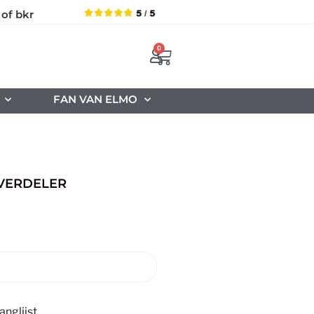
 of bkr
0
FAN VAN ELMO
 VERDELER
nglijst