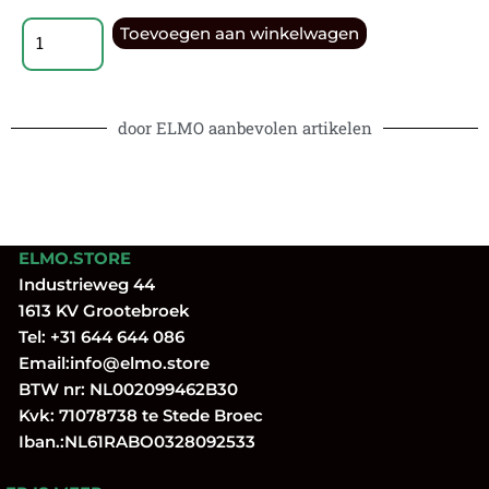
Toevoegen aan winkelwagen
door ELMO aanbevolen artikelen
ELMO.STORE
Industrieweg 44
1613 KV Grootebroek
Tel:
+31 644 644 086
Email:
info@elmo.store
BTW nr: NL002099462B30
Kvk: 71078738 te Stede Broec
Iban.:NL61RABO0328092533