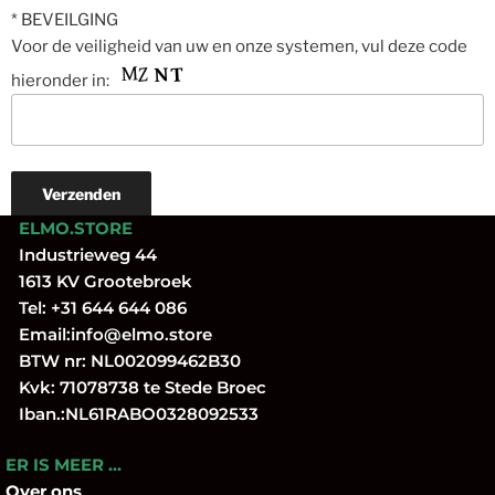
* BEVEILGING
Voor de veiligheid van uw en onze systemen, vul deze code
hieronder in:
ELMO.STORE
Industrieweg 44
1613 KV Grootebroek
Tel:
+31 644 644 086
Email:
info@elmo.store
BTW nr: NL002099462B30
Kvk: 71078738 te Stede Broec
Iban.:NL61RABO0328092533
ER IS MEER …
Over
ons