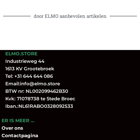
door ELMO aanbevolen artikelen
ELMO.STORE
Industrieweg 44
1613 KV Grootebroek
Tel:
+31 644 644 086
Email:
info@elmo.store
BTW nr: NL002099462B30
Kvk: 71078738 te Stede Broec
Iban.:NL61RABO0328092533
ER IS MEER …
Over
ons
Contactpagina