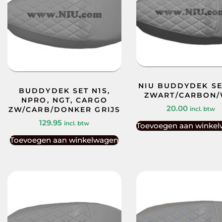
NIU BUDDYDEK SE
BUDDYDEK SET N1S,
ZWART/CARBON/
NPRO, NGT, CARGO
20.00
incl. btw
ZW/CARB/DONKER GRIJS
129.95
incl. btw
Toevoegen aan winke
Toevoegen aan winkelwagen