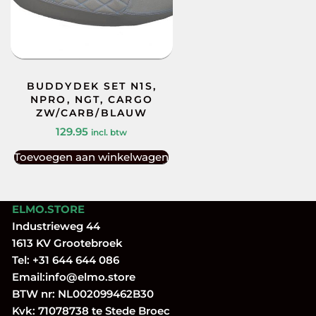
BUDDYDEK SET N1S,
NPRO, NGT, CARGO
ZW/CARB/BLAUW
129.95
incl. btw
Toevoegen aan winkelwagen
ELMO.STORE
Industrieweg 44
1613 KV Grootebroek
Tel:
+31 644 644 086
Email:
info@elmo.store
BTW nr: NL002099462B30
Kvk: 71078738 te Stede Broec