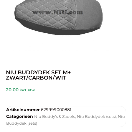
NIU BUDDYDEK SET M+
ZWART/CARBON/WIT
20.00
incl. btw
Artikelnummer
629999000881
Categorieën
,
,
Niu Buddy's & Zadels
Niu Buddydek (sets)
Niu
Buddydek (sets)