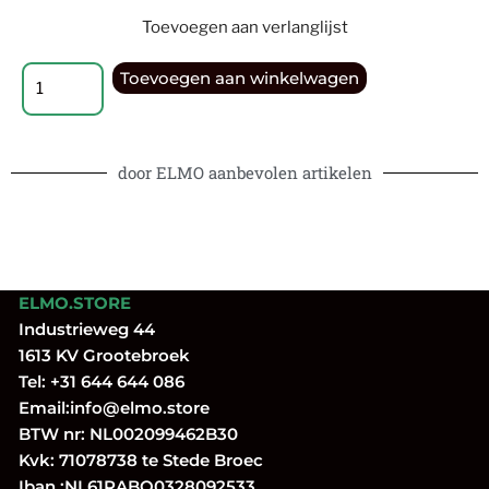
Toevoegen aan verlanglijst
Toevoegen aan winkelwagen
door ELMO aanbevolen artikelen
ELMO.STORE
Industrieweg 44
1613 KV Grootebroek
Tel:
+31 644 644 086
Email:
info@elmo.store
BTW nr: NL002099462B30
Kvk: 71078738 te Stede Broec
Iban.:NL61RABO0328092533