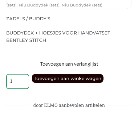
,
,
(sets)
Niu Buddydek (sets)
Niu Buddydek (sets)
ZADELS / BUDDY’S
BUDDYDEK + HOESJES VOOR HANDVATSET
BENTLEY STITCH
Toevoegen aan verlanglijst
Toevoegen aan winkelwagen
door ELMO aanbevolen artikelen