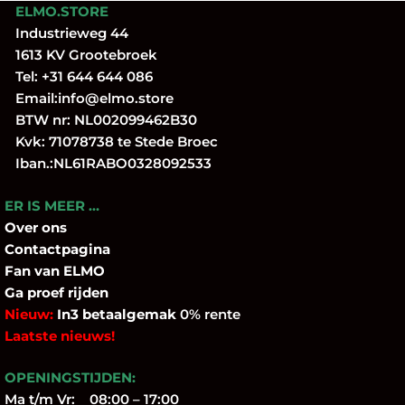
ELMO.STORE
Industrieweg 44
1613 KV Grootebroek
Tel:
+31 644 644 086
Email:
info@elmo.store
BTW nr: NL002099462B30
Kvk: 71078738 te Stede Broec
Iban.:NL61RABO0328092533
ER IS MEER …
Over
ons
Contactpagina
Fan
van ELMO
Ga proef rijden
Nieuw:
In3 betaalgemak
0% rente
Laatste nieuws!
OPENINGSTIJDEN:
Ma t/m Vr: 08:00 – 17:00