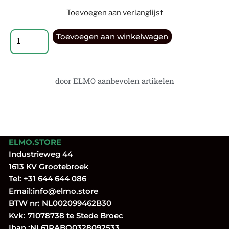
Toevoegen aan verlanglijst
Toevoegen aan winkelwagen
door ELMO aanbevolen artikelen
ELMO.STORE
Industrieweg 44
1613 KV Grootebroek
Tel:
+31 644 644 086
Email:
info@elmo.store
BTW nr: NL002099462B30
Kvk: 71078738 te Stede Broec
Iban.:NL61RABO0328092533