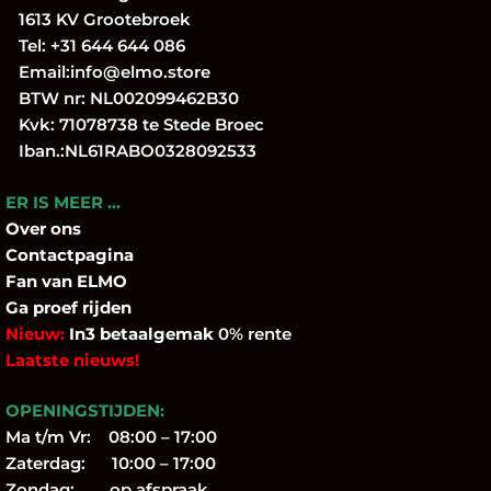
1613 KV Grootebroek
Tel:
+31 644 644 086
Email:
info@elmo.store
BTW nr: NL002099462B30
Kvk: 71078738 te Stede Broec
Iban.:NL61RABO0328092533
ER IS MEER …
Over
ons
Contactpagina
Fan
van ELMO
Ga proef rijden
Nieuw:
In3 betaalgemak
0% rente
Laatste nieuws!
OPENINGSTIJDEN:
Ma t/m Vr: 08:00 – 17:00
Zaterdag: 10:00 – 17:00
Zondag: op afspraak