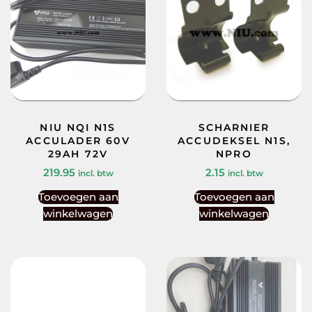
NIU NQI N1S
SCHARNIER
ACCULADER 60V
ACCUDEKSEL N1S,
29AH 72V
NPRO
219.95
2.15
incl. btw
incl. btw
Toevoegen aan
Toevoegen aan
winkelwagen
winkelwagen