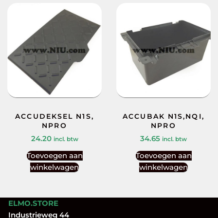
ACCUDEKSEL N1S,
ACCUBAK N1S,NQI,
NPRO
NPRO
24.20
34.65
incl. btw
incl. btw
Toevoegen aan
Toevoegen aan
winkelwagen
winkelwagen
ELMO.STORE
Industrieweg 44