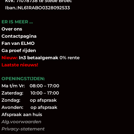
Kvk: 71078738 te Stede Broec
Iban.:NL61RABO0328092533
ER IS MEER …
Over
ons
Contactpagina
Fan
van ELMO
Ga proef rijden
Nieuw:
In3 betaalgemak
0% rente
Laatste nieuws!
OPENINGSTIJDEN:
Ma t/m Vr: 08:00 – 17:00
Zaterdag: 10:00 – 17:00
Zondag: op afspraak
Avonden: op afspraak
Afspraak aan huis
Alg.voorwaarden
Privacy-statement