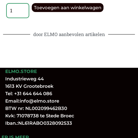
Toevoegen aan winkelwagen
door ELMO aanbevolen artikelen
ELMO.STORE
Industrieweg 44
1613 KV Grootebroek
Tel:
+31 644 644 086
Email:
info@elmo.store
BTW nr: NL002099462B30
Kvk: 71078738 te Stede Broec
Iban.:NL61RABO0328092533
ER IS MEER …