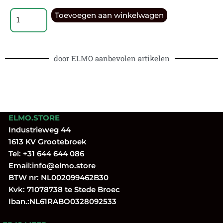
Toevoegen aan winkelwagen
door ELMO aanbevolen artikelen
ELMO.STORE
Industrieweg 44
1613 KV Grootebroek
Tel:
+31 644 644 086
Email:
info@elmo.store
BTW nr: NL002099462B30
Kvk: 71078738 te Stede Broec
Iban.:NL61RABO0328092533