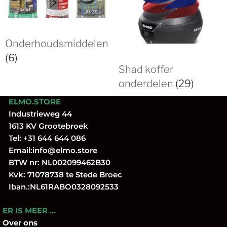
Onderhoudsmiddelen
(6)
Shad koffer
onderdelen
(29)
ELMO.STORE
Industrieweg 44
1613 KV Grootebroek
Tel:
+31 644 644 086
Email:
info@elmo.store
BTW nr: NL002099462B30
Kvk: 71078738 te Stede Broec
Iban.:NL61RABO0328092533
ER IS MEER …
Over
ons