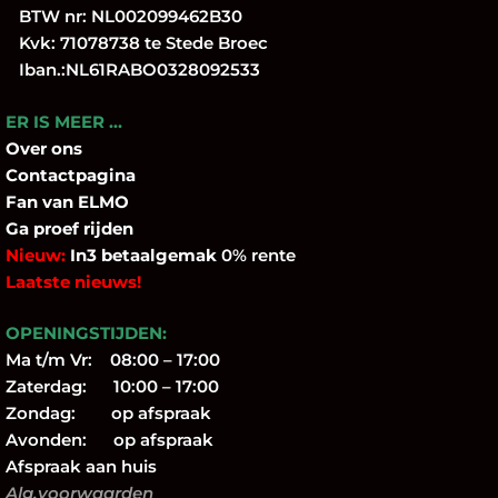
BTW nr: NL002099462B30
Kvk: 71078738 te Stede Broec
Iban.:NL61RABO0328092533
ER IS MEER …
Over
ons
Contactpagina
Fan
van ELMO
Ga proef rijden
Nieuw:
In3 betaalgemak
0% rente
Laatste nieuws!
OPENINGSTIJDEN:
Ma t/m Vr: 08:00 – 17:00
Zaterdag: 10:00 – 17:00
Zondag: op afspraak
Avonden: op afspraak
Afspraak aan huis
Alg.voorwaarden