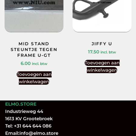
MID STAND
JIFFY U
STEUNTJE TEGEN
17.50
incl. btw
FRAME U-GT
Toevoegen aan
6.00
incl. btw
winkelwagen
Toevoegen aan
winkelwagen
ELMO.STORE
Industrieweg 44
1613 KV Grootebroek
Tel:
+31 644 644 086
Email:
info@elmo.store