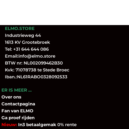
ELMO.STORE
Industrieweg 44
1613 KV Grootebroek
Tel:
+31 644 644 086
Email:
info@elmo.store
BTW nr: NL002099462B30
Kvk: 71078738 te Stede Broec
Iban.:NL61RABO0328092533
ER IS MEER …
Over
ons
Contactpagina
Fan
van ELMO
Ga proef rijden
Nieuw:
In3 betaalgemak
0% rente