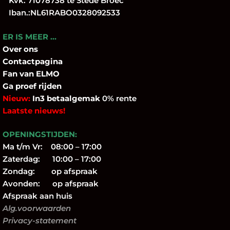
Kvk: 71078738 te Stede Broec
Iban.:NL61RABO0328092533
ER IS MEER …
Over
ons
Contactpagina
Fan
van ELMO
Ga proef rijden
Nieuw:
In3 betaalgemak
0% rente
Laatste nieuws!
OPENINGSTIJDEN:
Ma t/m Vr: 08:00 – 17:00
Zaterdag: 10:00 – 17:00
Zondag: op afspraak
Avonden: op afspraak
Afspraak aan huis
Alg.voorwaarden
Privacy-statement