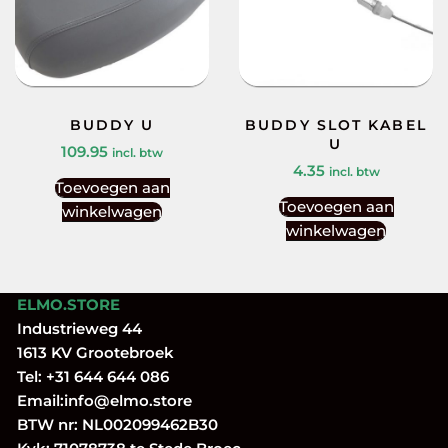
BUDDY U
BUDDY SLOT KABEL
U
109.95
incl. btw
4.35
incl. btw
Toevoegen aan
Toevoegen aan
winkelwagen
winkelwagen
ELMO.STORE
Industrieweg 44
1613 KV Grootebroek
Tel:
+31 644 644 086
Email:
info@elmo.store
BTW nr: NL002099462B30