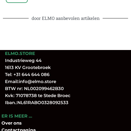
door ELMO aanbevolen artikelen
ELMO.STORE
Industrieweg 44
1613 KV Grootebroek
Tel:
+31 644 644 086
Email:
info@elmo.store
BTW nr: NL002099462B30
Kvk: 71078738 te Stede Broec
Iban.:NL61RABO0328092533
ER IS MEER …
Over
ons
Contactpagina