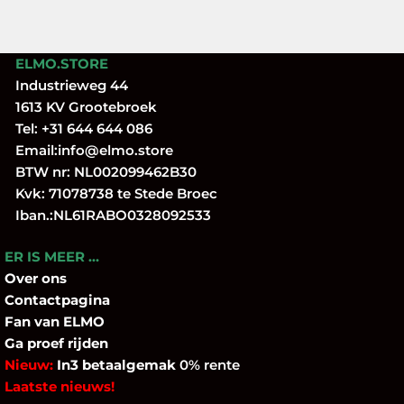
ELMO.STORE
Industrieweg 44
1613 KV Grootebroek
Tel:
+31 644 644 086
Email:
info@elmo.store
BTW nr: NL002099462B30
Kvk: 71078738 te Stede Broec
Iban.:NL61RABO0328092533
ER IS MEER …
Over
ons
Contactpagina
Fan
van ELMO
Ga proef rijden
Nieuw:
In3 betaalgemak
0% rente
Laatste nieuws!