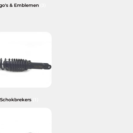
go's & Emblemen
(3)
 Schokbrekers
(1)