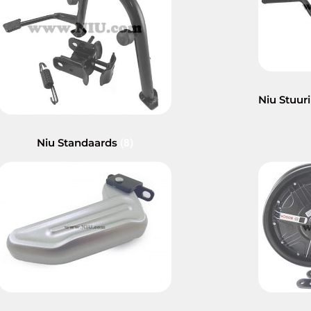
Niu Stuur
Niu Standaards
(8)