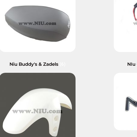
Niu Buddy's & Zadels
NIu
(6)