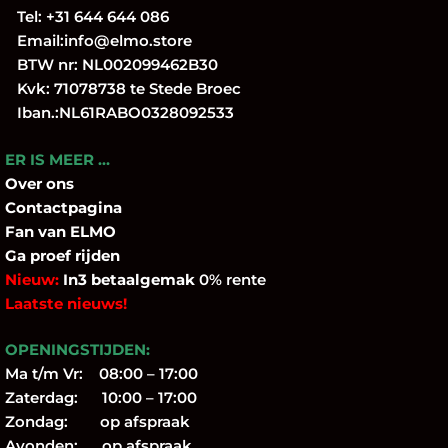
Tel:
+31 644 644 086
Email:
info@elmo.store
BTW nr: NL002099462B30
Kvk: 71078738 te Stede Broec
Iban.:NL61RABO0328092533
ER IS MEER …
Over
ons
Contactpagina
Fan
van ELMO
Ga proef rijden
Nieuw:
In3 betaalgemak
0% rente
Laatste nieuws!
OPENINGSTIJDEN:
Ma t/m Vr: 08:00 – 17:00
Zaterdag: 10:00 – 17:00
Zondag: op afspraak
Avonden: op afspraak