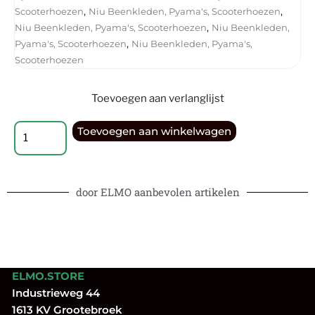
,
,
Scooterhoezen
Niu Beenkleden, Pyama's, Scooterhoezen
,
Niu Beenkleden, Pyama's, Scooterhoezen
Niu Beenkleden,
,
Pyama's, Scooterhoezen
Niu Beenkleden, Pyama's,
Scooterhoezen
Toevoegen aan verlanglijst
Toevoegen aan winkelwagen
door ELMO aanbevolen artikelen
ELMO.STORE
Industrieweg 44
1613 KV Grootebroek