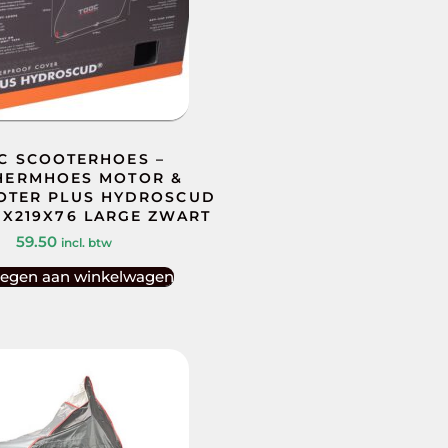
C SCOOTERHOES –
HERMHOES MOTOR &
OTER PLUS HYDROSCUD
27X219X76 LARGE ZWART
59.50
incl. btw
egen aan winkelwagen