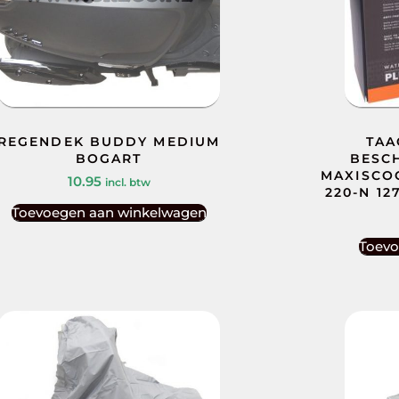
REGENDEK BUDDY MEDIUM
TAA
BOGART
BESC
MAXISCO
10.95
incl. btw
220-N 1
Toevoegen aan winkelwagen
Toevo