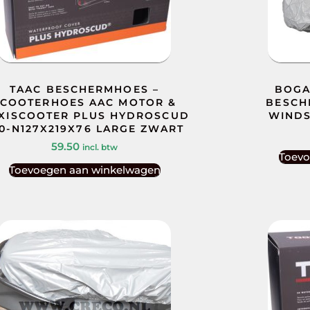
TAAC BESCHERMHOES –
BOGA
SCOOTERHOES AAC MOTOR &
BESCH
XISCOOTER PLUS HYDROSCUD
WINDS
0-N127X219X76 LARGE ZWART
59.50
incl. btw
Toevo
Toevoegen aan winkelwagen