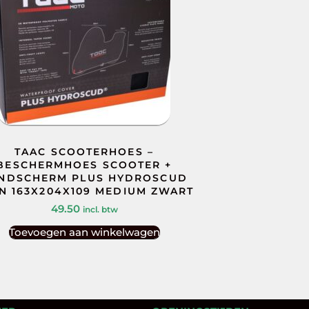
TAAC SCOOTERHOES –
BESCHERMHOES SCOOTER +
NDSCHERM PLUS HYDROSCUD
-N 163X204X109 MEDIUM ZWART
49.50
incl. btw
Toevoegen aan winkelwagen