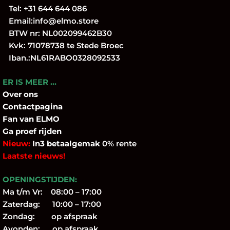
Tel:
+31 644 644 086
Email:
info@elmo.store
BTW nr: NL002099462B30
Kvk: 71078738 te Stede Broec
Iban.:NL61RABO0328092533
ER IS MEER …
Over
ons
Contactpagina
Fan
van ELMO
Ga proef rijden
Nieuw:
In3 betaalgemak
0% rente
Laatste nieuws!
OPENINGSTIJDEN:
Ma t/m Vr: 08:00 – 17:00
Zaterdag: 10:00 – 17:00
Zondag: op afspraak
Avonden: op afspraak