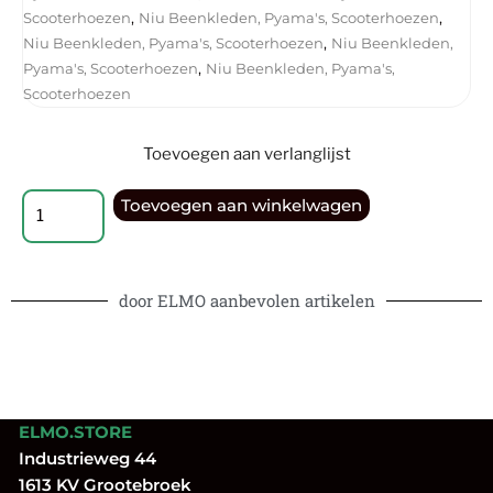
,
,
Scooterhoezen
Niu Beenkleden, Pyama's, Scooterhoezen
,
Niu Beenkleden, Pyama's, Scooterhoezen
Niu Beenkleden,
,
Pyama's, Scooterhoezen
Niu Beenkleden, Pyama's,
Scooterhoezen
Toevoegen aan verlanglijst
Toevoegen aan winkelwagen
door ELMO aanbevolen artikelen
ELMO.STORE
Industrieweg 44
1613 KV Grootebroek