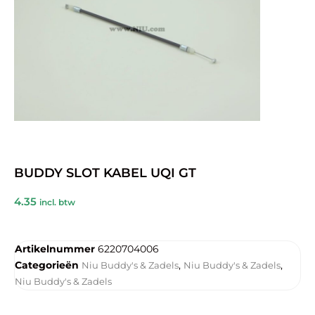
BUDDY SLOT KABEL UQI GT
4.35
incl. btw
Artikelnummer
6220704006
Categorieën
,
,
Niu Buddy's & Zadels
Niu Buddy's & Zadels
Niu Buddy's & Zadels