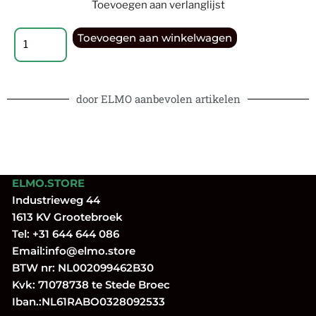
Toevoegen aan verlanglijst
Toevoegen aan winkelwagen
door ELMO aanbevolen artikelen
ELMO.STORE
Industrieweg 44
1613 KV Grootebroek
Tel:
+31 644 644 086
Email:
info@elmo.store
BTW nr: NL002099462B30
Kvk: 71078738 te Stede Broec
Iban.:NL61RABO0328092533