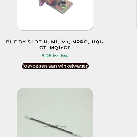
BUDDY SLOT U, M1, M+, NPRO, UQI-
GT, MQI+GT
9.08
incl. btw
Toevoegen aan winkelwagen