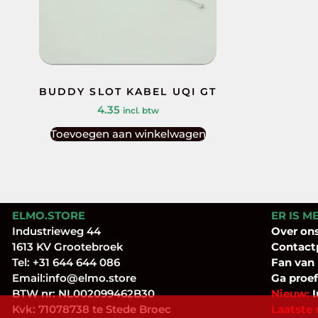
BUDDY SLOT KABEL UQI GT
4.35
incl. btw
Toevoegen aan winkelwagen
ELMO.STORE
ER IS M
Industrieweg 44
Over
on
1613 KV Grootebroek
Contact
Tel:
+31 644 644 086
Fan
van
Email:
info@elmo.store
Ga proef
BTW nr: NL002099462B30
Nieuw:
I
Kvk: 71078738 te Stede Broec
Laatste 