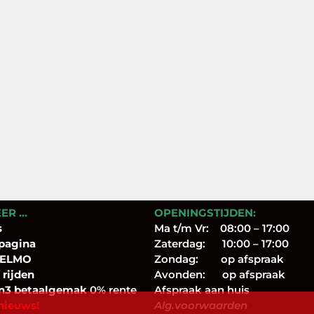
EER …
OPENINGSTIJDEN:
s
Ma t/m Vr: 08:00 – 17:00
pagina
Zaterdag: 10:00 – 17:00
 ELMO
Zondag: op afspraak
 rijden
Avonden: op afspraak
n3 betaalgemak
0% rente
Afspraak aan huis
nieuws!
Alg.voorwaarden