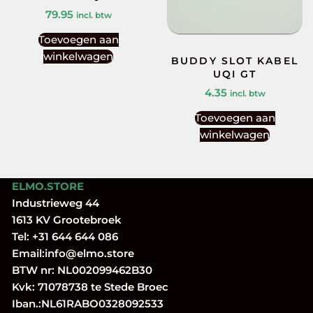
79.95
incl. btw
Toevoegen aan
winkelwagen
BUDDY SLOT KABEL
UQI GT
4.35
incl. btw
Toevoegen aan
winkelwagen
ELMO.STORE
Industrieweg 44
1613 KV Grootebroek
Tel:
+31 644 644 086
Email:
info@elmo.store
BTW nr: NL002099462B30
Kvk: 71078738 te Stede Broec
Iban.:NL61RABO0328092533