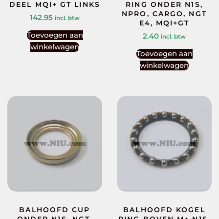
DEEL MQI+ GT LINKS
RING ONDER N1S,
NPRO, CARGO, NGT
142.95
incl. btw
E4, MQI+GT
Toevoegen aan
2.40
incl. btw
winkelwagen
Toevoegen aan
winkelwagen
BALHOOFD CUP
BALHOOFD KOGEL
ONDER N1S, NGT,
RING BOVEN M+ N1S,