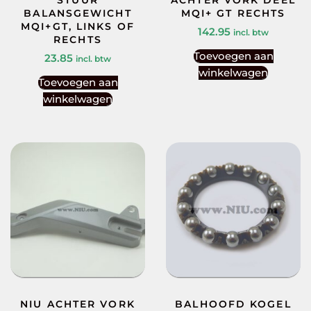
STUUR
ACHTER VORK DEEL
BALANSGEWICHT
MQI+ GT RECHTS
MQI+GT, LINKS OF
142.95
incl. btw
RECHTS
Toevoegen aan
23.85
incl. btw
winkelwagen
Toevoegen aan
winkelwagen
NIU ACHTER VORK
BALHOOFD KOGEL