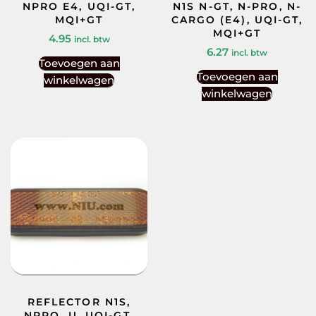
NPRO E4, UQI-GT,
N1S N-GT, N-PRO, N-
MQI+GT
CARGO (E4), UQI-GT,
MQI+GT
4.95
incl. btw
6.27
incl. btw
Toevoegen aan
Toevoegen aan
winkelwagen
winkelwagen
REFLECTOR N1S,
NPRO, U, UQI-GT,