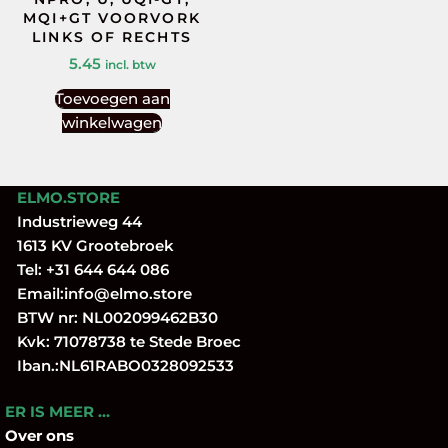
MQI+GT VOORVORK
LINKS OF RECHTS
5.45
incl. btw
Toevoegen aan
winkelwagen
ELMO.STORE
Industrieweg 44
1613 KV Grootebroek
Tel:
+31 644 644 086
Email:
info@elmo.store
BTW nr: NL002099462B30
Kvk: 71078738 te Stede Broec
Iban.:NL61RABO0328092533
ER IS MEER …
Over
ons