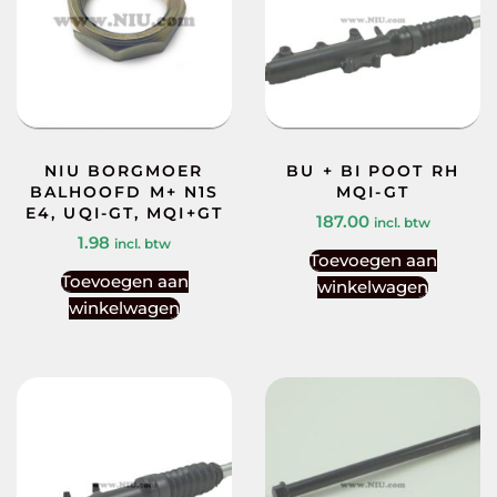
NIU BORGMOER
BU + BI POOT RH
BALHOOFD M+ N1S
MQI-GT
E4, UQI-GT, MQI+GT
187.00
incl. btw
1.98
incl. btw
Toevoegen aan
Toevoegen aan
winkelwagen
winkelwagen