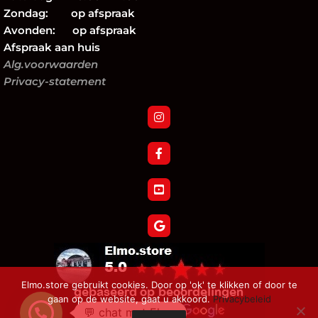
Zondag: op afspraak
Avonden: op afspraak
Afspraak aan huis
Alg.voorwaarden
Privacy-statement
Elmo.store gebruikt cookies. Door op 'ok' te klikken of door te
gaan op de website, gaat u akkoord.
Privacybeleid
💬 chat met Elmo