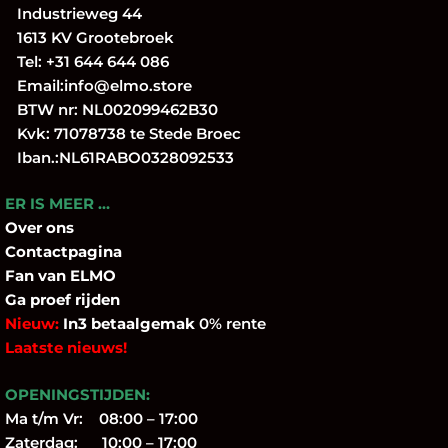
Industrieweg 44
1613 KV Grootebroek
Tel:
+31 644 644 086
Email:
info@elmo.store
BTW nr: NL002099462B30
Kvk: 71078738 te Stede Broec
Iban.:NL61RABO0328092533
ER IS MEER …
Over
ons
Contactpagina
Fan
van ELMO
Ga proef rijden
Nieuw:
In3 betaalgemak
0% rente
Laatste nieuws!
OPENINGSTIJDEN:
Ma t/m Vr: 08:00 – 17:00
Zaterdag: 10:00 – 17:00