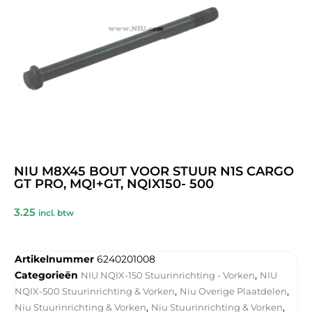
NIU M8X45 BOUT VOOR STUUR N1S CARGO
GT PRO, MQI+GT, NQIX150- 500
3.25
incl. btw
Artikelnummer
6240201008
Categorieën
,
NIU NQIX-150 Stuurinrichting - Vorken
NIU
,
,
NQIX-500 Stuurinrichting & Vorken
Niu Overige Plaatdelen
,
,
Niu Stuurinrichting & Vorken
Niu Stuurinrichting & Vorken