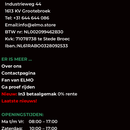
Industrieweg 44
1613 KV Grootebroek
Tel:
+31 644 644 086
Email:
info@elmo.store
BTW nr: NL002099462B30
Kvk: 71078738 te Stede Broec
Iban.:NL61RABO0328092533
ER IS MEER …
Over
ons
Contactpagina
Fan
van ELMO
Ga proef rijden
Nieuw:
In3 betaalgemak
0% rente
Laatste nieuws!
OPENINGSTIJDEN:
Ma t/m Vr: 08:00 – 17:00
Zaterdag: 10:00 – 17:00