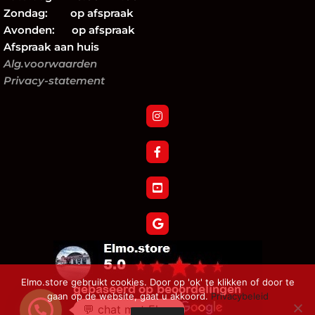
Zondag: op afspraak
Avonden: op afspraak
Afspraak aan huis
Alg.voorwaarden
Privacy-statement
Elmo.store gebruikt cookies. Door op 'ok' te klikken of door te
gaan op de website, gaat u akkoord.
Privacybeleid
💬 chat met Elmo