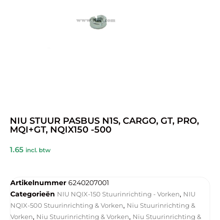
NIU STUUR PASBUS N1S, CARGO, GT, PRO,
MQI+GT, NQIX150 -500
1.65
incl. btw
Artikelnummer
6240207001
Categorieën
,
NIU NQIX-150 Stuurinrichting - Vorken
NIU
,
NQIX-500 Stuurinrichting & Vorken
Niu Stuurinrichting &
,
,
Vorken
Niu Stuurinrichting & Vorken
Niu Stuurinrichting &