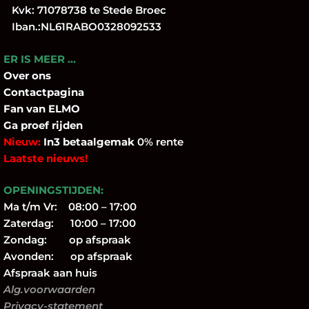
Kvk: 71078738 te Stede Broec
Iban.:NL61RABO0328092533
ER IS MEER …
Over
ons
Contactpagina
Fan
van ELMO
Ga proef rijden
Nieuw:
In3 betaalgemak
0% rente
Laatste nieuws!
OPENINGSTIJDEN:
Ma t/m Vr: 08:00 – 17:00
Zaterdag: 10:00 – 17:00
Zondag: op afspraak
Avonden: op afspraak
Afspraak aan huis
Alg.voorwaarden
Privacy-statement