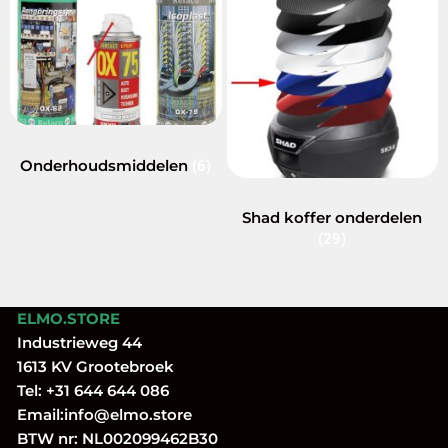
Onderhoudsmiddelen
(6)
Shad koffer onderdelen
(29)
ELMO.STORE
Industrieweg 44
1613 KV Grootebroek
Tel:
+31 644 644 086
Email:
info@elmo.store
BTW nr: NL002099462B30