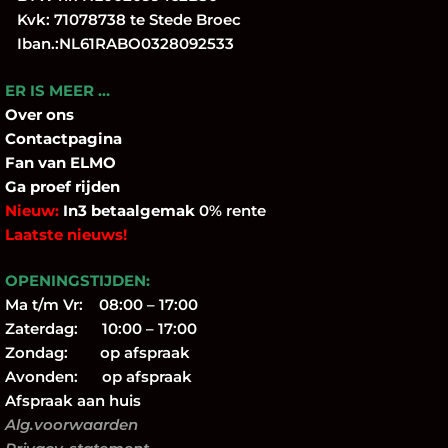
Kvk: 71078738 te Stede Broec
Iban.:NL61RABO0328092533
ER IS MEER …
Over
ons
Contactpagina
Fan
van ELMO
Ga proef rijden
Nieuw:
In3 betaalgemak
0% rente
Laatste nieuws!
OPENINGSTIJDEN:
Ma t/m Vr: 08:00 – 17:00
Zaterdag: 10:00 – 17:00
Zondag: op afspraak
Avonden: op afspraak
Afspraak aan huis
Alg.voorwaarden