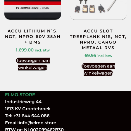
ACCU LITHIUM N1S,
ACCU SLOT
NGT, NPRO 60V 35AH
TREEPLANK N1S, NGT,
+ BMS
NPRO, CARGO
METAAL RVS
1,699.00
incl. btw
69.95
incl. btw
Toevoegen aan
Toevoegen aan
winkelwagen
winkelwagen
ELMO.STORE
Industrieweg 44
1613 KV Grootebroek
Tel:
+31 644 644 086
Email:
info@elmo.store
BTW nr: NL002099462B30