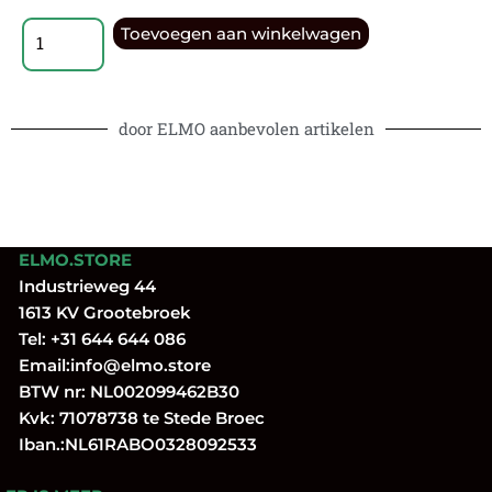
Toevoegen aan winkelwagen
door ELMO aanbevolen artikelen
ELMO.STORE
Industrieweg 44
1613 KV Grootebroek
Tel:
+31 644 644 086
Email:
info@elmo.store
BTW nr: NL002099462B30
Kvk: 71078738 te Stede Broec
Iban.:NL61RABO0328092533