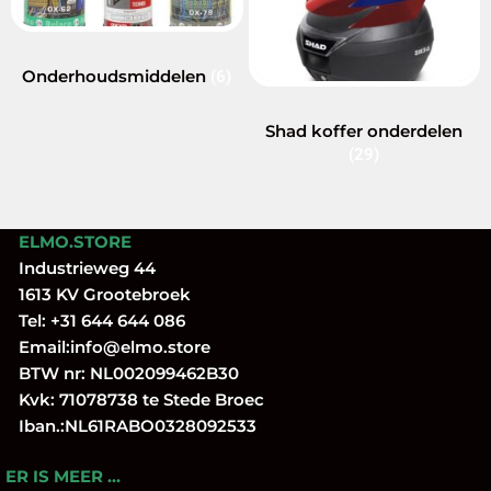
Onderhoudsmiddelen
(6)
Shad koffer onderdelen
(29)
ELMO.STORE
Industrieweg 44
1613 KV Grootebroek
Tel:
+31 644 644 086
Email:
info@elmo.store
BTW nr: NL002099462B30
Kvk: 71078738 te Stede Broec
Iban.:NL61RABO0328092533
ER IS MEER …