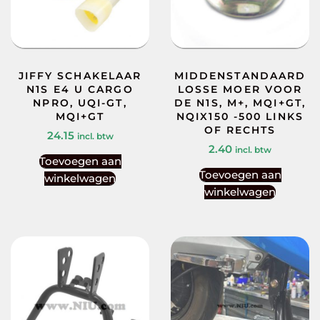
JIFFY SCHAKELAAR
MIDDENSTANDAARD
N1S E4 U CARGO
LOSSE MOER VOOR
NPRO, UQI-GT,
DE N1S, M+, MQI+GT,
MQI+GT
NQIX150 -500 LINKS
OF RECHTS
24.15
incl. btw
2.40
incl. btw
Toevoegen aan
Toevoegen aan
winkelwagen
winkelwagen