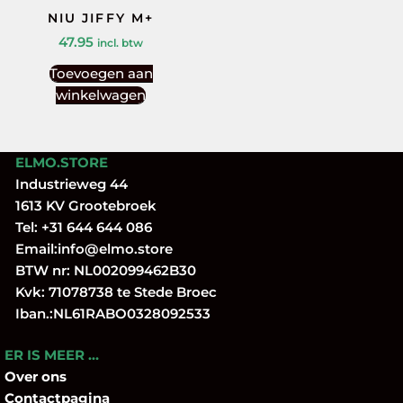
NIU JIFFY M+
47.95
incl. btw
Toevoegen aan
winkelwagen
ELMO.STORE
Industrieweg 44
1613 KV Grootebroek
Tel:
+31 644 644 086
Email:
info@elmo.store
BTW nr: NL002099462B30
Kvk: 71078738 te Stede Broec
Iban.:NL61RABO0328092533
ER IS MEER …
Over
ons
Contactpagina