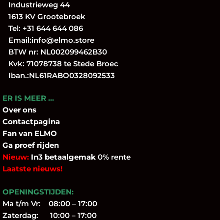
Industrieweg 44
1613 KV Grootebroek
Tel:
+31 644 644 086
Email:
info@elmo.store
BTW nr: NL002099462B30
Kvk: 71078738 te Stede Broec
Iban.:NL61RABO0328092533
ER IS MEER …
Over
ons
Contactpagina
Fan
van ELMO
Ga proef rijden
Nieuw:
In3 betaalgemak
0% rente
Laatste nieuws!
OPENINGSTIJDEN:
Ma t/m Vr: 08:00 – 17:00
Zaterdag: 10:00 – 17:00