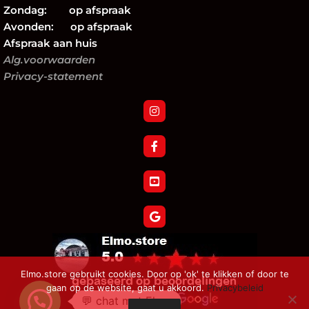
Zondag: op afspraak
Avonden: op afspraak
Afspraak aan huis
Alg.voorwaarden
Privacy-statement
Elmo.store gebruikt cookies. Door op 'ok' te klikken of door te
gaan op de website, gaat u akkoord.
Privacybeleid
💬 chat met Elmo