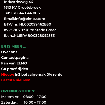
Industrieweg 44
1613 KV Grootebroek
Tel:
+31 644 644 086
Email:
info@elmo.store
BTW nr: NL002099462B30
Kvk: 71078738 te Stede Broec
Iban.:NL61RABO0328092533
ER IS MEER …
Over
ons
Contactpagina
Fan
van ELMO
Ga proef rijden
Nieuw:
In3 betaalgemak
0% rente
Laatste nieuws!
OPENINGSTIJDEN:
Ma t/m Vr: 08:00 – 17:00
Zaterdag: 10:00 – 17:00