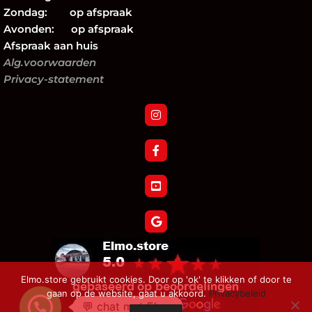
Zondag: op afspraak
Avonden: op afspraak
Afspraak aan huis
Alg.voorwaarden
Privacy-statement
Elmo.store gebruikt cookies. Door op 'ok' te klikken of door te
gaan op de website, gaat u akkoord.
Privacybeleid
💬 chat met Elmo