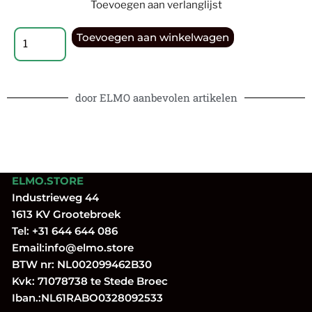
Toevoegen aan verlanglijst
Toevoegen aan winkelwagen
door ELMO aanbevolen artikelen
ELMO.STORE
Industrieweg 44
1613 KV Grootebroek
Tel:
+31 644 644 086
Email:
info@elmo.store
BTW nr: NL002099462B30
Kvk: 71078738 te Stede Broec
Iban.:NL61RABO0328092533