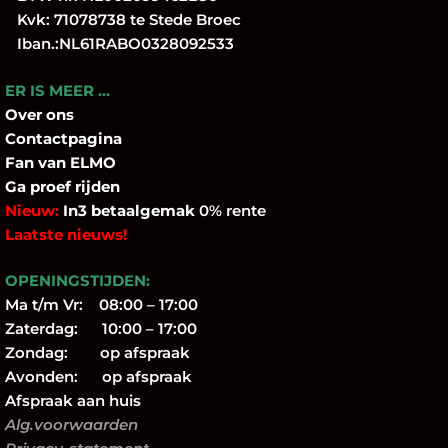
Kvk: 71078738 te Stede Broec
Iban.:NL61RABO0328092533
ER IS MEER …
Over
ons
Contactpagina
Fan
van ELMO
Ga proef rijden
Nieuw:
In3 betaalgemak
0% rente
Laatste nieuws!
OPENINGSTIJDEN:
Ma t/m Vr: 08:00 – 17:00
Zaterdag: 10:00 – 17:00
Zondag: op afspraak
Avonden: op afspraak
Afspraak aan huis
Alg.voorwaarden