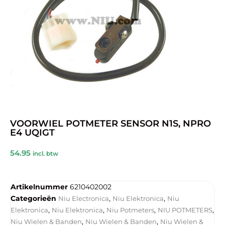
VOORWIEL POTMETER SENSOR N1S, NPRO
E4 UQIGT
54.95
incl. btw
Artikelnummer
6210402002
Categorieën
,
,
Niu Electronica
Niu Elektronica
Niu
,
,
,
,
Elektronica
Niu Elektronica
Niu Potmeters
NIU POTMETERS
,
,
Niu Wielen & Banden
Niu Wielen & Banden
Niu Wielen &