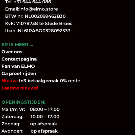
Tel:
+31 644 644 086
Email:
info@elmo.store
BTW nr: NL002099462B30
Kvk: 71078738 te Stede Broec
Iban.:NL61RABO0328092533
ER IS MEER …
Over
ons
Contactpagina
Fan
van ELMO
Ga proef rijden
Nieuw:
In3 betaalgemak
0% rente
Laatste nieuws!
OPENINGSTIJDEN:
Ma t/m Vr: 08:00 – 17:00
Zaterdag: 10:00 – 17:00
Zondag: op afspraak
Avonden: op afspraak