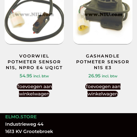
VOORWIEL
GASHANDLE
POTMETER SENSOR
POTMETER SENSOR
N1S, NPRO E4 UQIGT
N1S E3
54.95
26.95
incl. btw
incl. btw
Toevoegen aan
Toevoegen aan
winkelwagen
winkelwagen
ELMO.STORE
Industrieweg 44
1613 KV Grootebroek