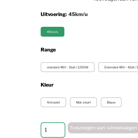
Uitvoering
:
45km/u
45km/u
Range
standard 48V - 31ah / 1200W
Extended 48V - 42ah /
Kleur
Antraciet
Mat-zwart
Blauw
Toevoegen aan winkelwagen