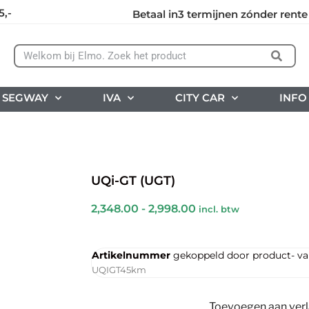
5,-
Betaal in3 termijnen zónder rente
SEGWAY
IVA
CITY CAR
INFO
UQi-GT (UGT)
2,348.00
-
2,998.00
incl. btw
Artikelnummer
gekoppeld door product- var
UQIGT45km
Toevoegen aan verla