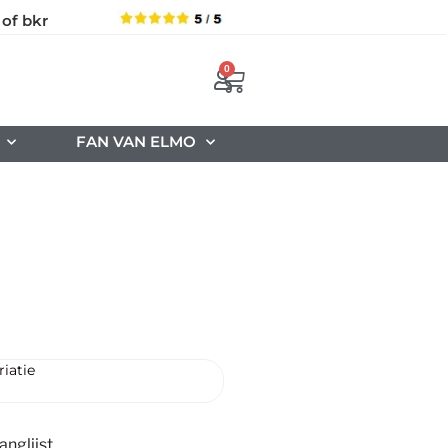
 of bkr
0
FAN VAN ELMO
iatie
nglijst