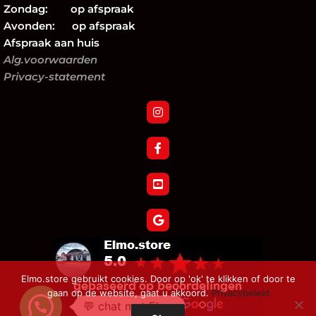
Zondag: op afspraak
Avonden: op afspraak
Afspraak aan huis
Alg.voorwaarden
Privacy-statement
Elmo.store gebruikt cookies. Door op 'ok' te klikken of door te
gaan op de website, gaat u akkoord.
Privacybeleid
💬 chat met Elmo