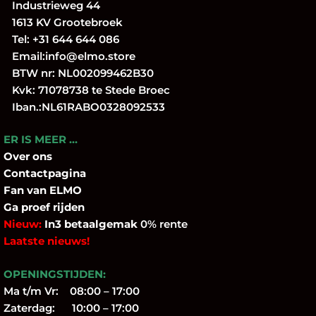
Industrieweg 44
1613 KV Grootebroek
Tel:
+31 644 644 086
Email:
info@elmo.store
BTW nr: NL002099462B30
Kvk: 71078738 te Stede Broec
Iban.:NL61RABO0328092533
ER IS MEER …
Over
ons
Contactpagina
Fan
van ELMO
Ga proef rijden
Nieuw:
In3 betaalgemak
0% rente
Laatste nieuws!
OPENINGSTIJDEN:
Ma t/m Vr: 08:00 – 17:00
Zaterdag: 10:00 – 17:00