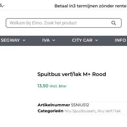
5,-
Betaal in3 termijnen zónder rente
SEGWAY
IVA
CITY CAR
INFO
Spuitbus verf/lak M+ Rood
13.50
incl. btw
Artikelnummer
55NIU512
Categorieën
,
Niu Spuitbussen
Niu Verf / lak