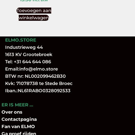
Toevoegen aan
winkelwagen
ELMO.STORE
Industrieweg 44
1613 KV Grootebroek
Tel:
+31 644 644 086
Email:
info@elmo.store
BTW nr: NL002099462B30
Kvk: 71078738 te Stede Broec
Iban.:NL61RABO0328092533
ER IS MEER …
Over
ons
Contactpagina
Fan
van ELMO
Ga proef rijden