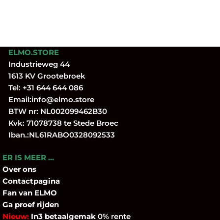
ELMO.STORE
Industrieweg 44
1613 KV Grootebroek
Tel:
+31 644 644 086
Email:
info@elmo.store
BTW nr: NL002099462B30
Kvk: 71078738 te Stede Broec
Iban.:NL61RABO0328092533
ER IS MEER …
Over
ons
Contactpagina
Fan
van ELMO
Ga proef rijden
Nieuw:
In3 betaalgemak
0% rente