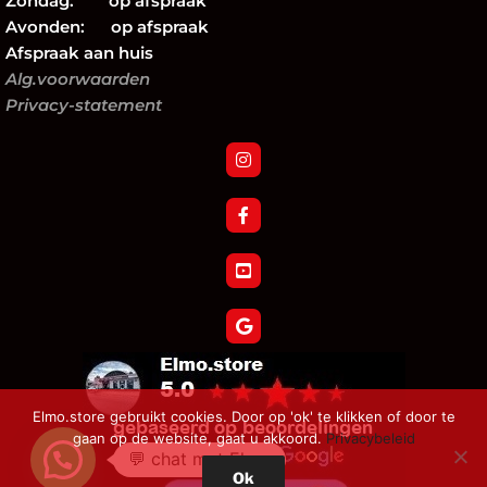
Zondag: op afspraak
Avonden: op afspraak
Afspraak aan huis
Alg.voorwaarden
Privacy-statement
Elmo.store gebruikt cookies. Door op 'ok' te klikken of door te
gaan op de website, gaat u akkoord.
Privacybeleid
💬 chat met Elmo
Ok