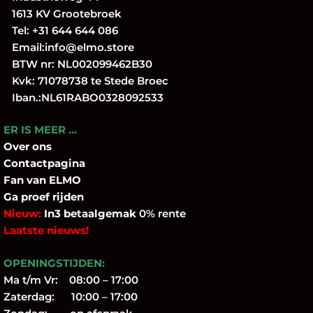
1613 KV Grootebroek
Tel:
+31 644 644 086
Email:
info@elmo.store
BTW nr: NL002099462B30
Kvk: 71078738 te Stede Broec
Iban.:NL61RABO0328092533
ER IS MEER …
Over
ons
Contactpagina
Fan
van ELMO
Ga proef rijden
Nieuw:
In3 betaalgemak
0% rente
Laatste nieuws!
OPENINGSTIJDEN:
Ma t/m Vr: 08:00 – 17:00
Zaterdag: 10:00 – 17:00