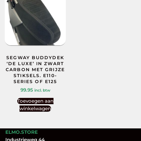
SEGWAY BUDDYDEK
‘DE LUXE’ IN ZWART
CARBON MET GRIJZE
STIKSELS. E110-
SERIES OF E125
99.95
incl. btw
Toevoegen aan
winkelwagen
ELMO.STORE
Industrieweg 44